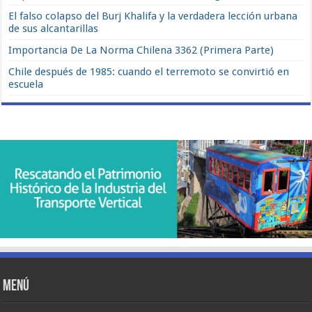
El falso colapso del Burj Khalifa y la verdadera lección urbana
de sus alcantarillas
Importancia De La Norma Chilena 3362 (Primera Parte)
Chile después de 1985: cuando el terremoto se convirtió en
escuela
Menú