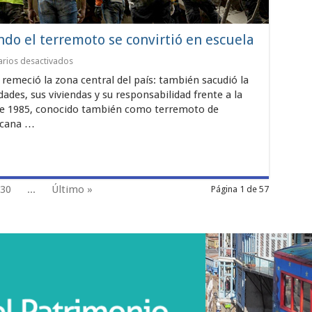
do el terremoto se convirtió en escuela
en
rios desactivados
Chile
remeció la zona central del país: también sacudió la
después
de
des, sus viviendas y su responsabilidad frente a la
1985:
 de 1985, conocido también como terremoto de
cuando
rcana …
el
terremoto
se
convirtió
en
escuela
30
...
Último »
Página 1 de 57