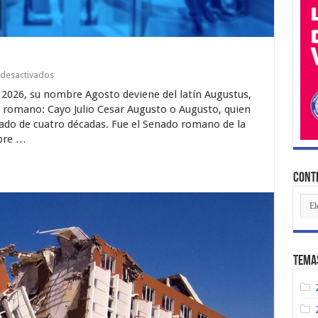
en
desactivados
Editorial:
2026, su nombre Agosto deviene del latín Augustus,
Agosto
2026
o romano: Cayo Julio Cesar Augusto o Augusto, quien
do de cuatro décadas. Fue el Senado romano de la
mbre …
Conte
Con
Rec
Tema