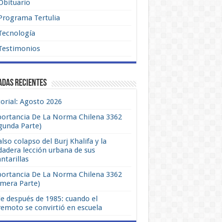
Obituario
Programa Tertulia
Tecnología
Testimonios
adas recientes
torial: Agosto 2026
ortancia De La Norma Chilena 3362
gunda Parte)
also colapso del Burj Khalifa y la
dadera lección urbana de sus
antarillas
ortancia De La Norma Chilena 3362
imera Parte)
le después de 1985: cuando el
remoto se convirtió en escuela