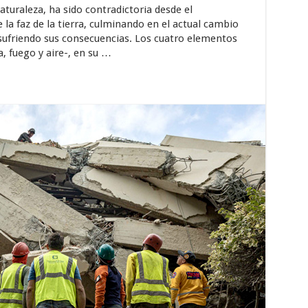
Importancia
turaleza, ha sido contradictoria desde el
De
La
la faz de la tierra, culminando en el actual cambio
Norma
sufriendo sus consecuencias. Los cuatro elementos
Chilena
a, fuego y aire-, en su …
3362
(Primera
Parte)