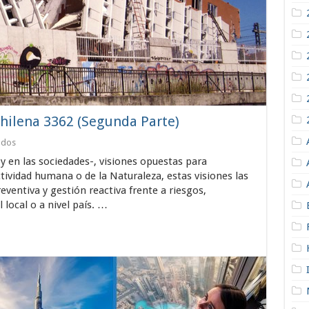
hilena 3362 (Segunda Parte)
en
ados
Importancia
 y en las sociedades-, visiones opuestas para
De
La
ctividad humana o de la Naturaleza, estas visiones las
Norma
ventiva y gestión reactiva frente a riesgos,
Chilena
local o a nivel país. …
3362
(Segunda
Parte)