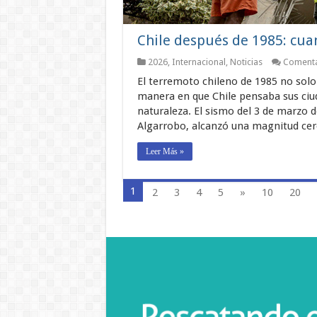
Chile después de 1985: cuan
2026
,
Internacional
,
Noticias
Comenta
El terremoto chileno de 1985 no solo 
manera en que Chile pensaba sus ciuda
naturaleza. El sismo del 3 de marzo
Algarrobo, alcanzó una magnitud ce
Leer Más »
1
2
3
4
5
»
10
20