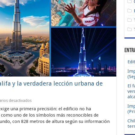
Entr
Edi
Imp
(Se
alifa y la verdadera lección urbana de
El f
ver
alc
en
rios desactivados
El
Imp
exige una primera precisión: el edificio no ha
falso
(Pr
colapso
o como uno de los símbolos más reconocibles de
del
Chi
mundo, con 828 metros de altura según su información
Burj
ter
Khalifa
y