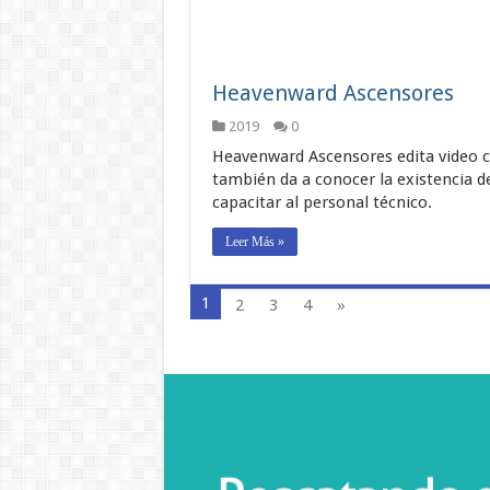
Heavenward Ascensores
2019
0
Heavenward Ascensores edita video 
también da a conocer la existencia 
capacitar al personal técnico.
Leer Más »
1
2
3
4
»