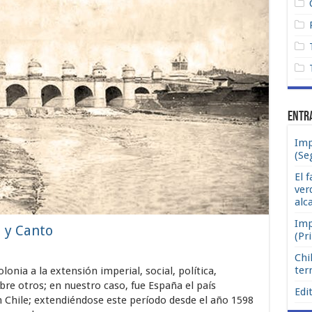
Entr
Imp
(Se
El f
ver
alc
Imp
l y Canto
(Pr
Chi
ter
nia a la extensión imperial, social, política,
obre otros; en nuestro caso, fue España el país
Edit
 Chile; extendiéndose este período desde el año 1598