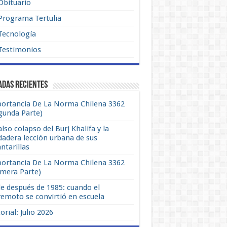
Obituario
Programa Tertulia
Tecnología
Testimonios
adas recientes
ortancia De La Norma Chilena 3362
gunda Parte)
also colapso del Burj Khalifa y la
dadera lección urbana de sus
antarillas
ortancia De La Norma Chilena 3362
imera Parte)
le después de 1985: cuando el
remoto se convirtió en escuela
orial: Julio 2026