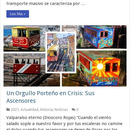
transporte masivo se caracteriza por …
Leer Más »
Un Orgullo Porteño en Crisis: Sus
Ascensores
2021
,
Actualidad
,
Historia
,
Noticias
0
Valparaíso eterno (Dioscoro Rojas) “Cuando el viento
salado sople a nuestro favor y por tus escaleras no camine
el dolor cuando tus ascensores se dejen de llorar por los