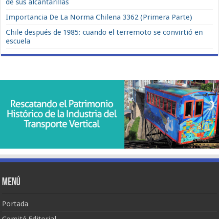
de sus alcantarillas
Importancia De La Norma Chilena 3362 (Primera Parte)
Chile después de 1985: cuando el terremoto se convirtió en
escuela
Menú
Portada