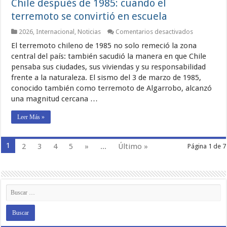
Chile después de 1985: cuando el
terremoto se convirtió en escuela
en
2026
,
Internacional
,
Noticias
Comentarios desactivados
Chile
El terremoto chileno de 1985 no solo remeció la zona
después
de
central del país: también sacudió la manera en que Chile
1985:
pensaba sus ciudades, sus viviendas y su responsabilidad
cuando
frente a la naturaleza. El sismo del 3 de marzo de 1985,
el
terremoto
conocido también como terremoto de Algarrobo, alcanzó
se
una magnitud cercana …
convirtió
en
escuela
Leer Más »
1
2
3
4
5
»
...
Último »
Página 1 de 7