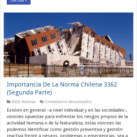
Leer Más »
Importancia De La Norma Chilena 3362
(Segunda Parte)
en
2026
,
Noticias
Comentarios desactivados
Importancia
Existen en general –a nivel individual y en las sociedades-,
De
La
visiones opuestas para enfrentar los riesgos propios de la
Norma
actividad humana o de la Naturaleza, estas visiones las
Chilena
podemos identificar como gestión preventiva y gestión
3362
(Segunda
reactiva frente a riesgos, problemas o emergencias, sea a