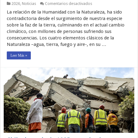
en
2026
,
Noticias
Comentarios desactivados
Importancia
La relación de la Humanidad con la Naturaleza, ha sido
De
La
contradictoria desde el surgimiento de nuestra especie
Norma
sobre la faz de la tierra, culminando en el actual cambio
Chilena
climático, con millones de personas sufriendo sus
3362
(Primera
consecuencias. Los cuatro elementos clásicos de la
Parte)
Naturaleza –agua, tierra, fuego y aire-, en su …
Leer Más »