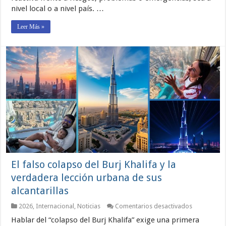
Parte)
nivel local o a nivel país. …
Leer Más »
El falso colapso del Burj Khalifa y la
verdadera lección urbana de sus
alcantarillas
en
2026
,
Internacional
,
Noticias
Comentarios desactivados
El
Hablar del “colapso del Burj Khalifa” exige una primera
falso