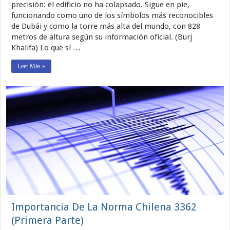
colapso
precisión: el edificio no ha colapsado. Sigue en pie,
del
funcionando como uno de los símbolos más reconocibles
Burj
de Dubái y como la torre más alta del mundo, con 828
Khalifa
y
metros de altura según su información oficial. (Burj
la
Khalifa) Lo que sí …
verdadera
lección
urbana
Leer Más »
de
sus
alcantarilla
Importancia De La Norma Chilena 3362
(Primera Parte)