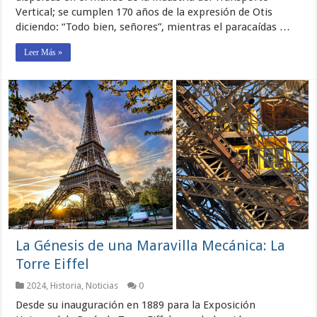
Revolucionario
Vertical; se cumplen 170 años de la expresión de Otis
(Primera
diciendo: “Todo bien, señores”, mientras el paracaídas …
parte)
Leer Más »
La Génesis de una Maravilla Mecánica: La
Torre Eiffel
2024
,
Historia
,
Noticias
0
Desde su inauguración en 1889 para la Exposición