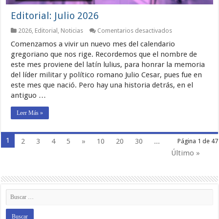
Editorial: Julio 2026
en
2026
,
Editorial
,
Noticias
Comentarios desactivados
Editorial:
Comenzamos a vivir un nuevo mes del calendario
Julio
2026
gregoriano que nos rige. Recordemos que el nombre de
este mes proviene del latín lulius, para honrar la memoria
del líder militar y político romano Julio Cesar, pues fue en
este mes que nació. Pero hay una historia detrás, en el
antiguo …
Leer Más »
1
2
3
4
5
»
10
20
30
...
Página 1 de 47
Último »