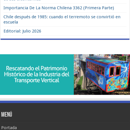
Importancia De La Norma Chilena 3362 (Primera Parte)
Chile después de 1985: cuando el terremoto se convirtió en
escuela
Editorial: Julio 2026
Menú
Portada