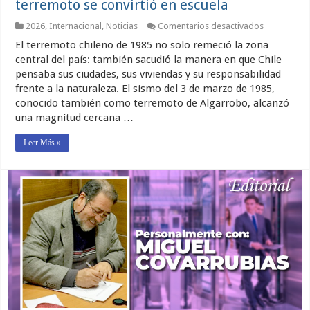
terremoto se convirtió en escuela
en
2026
,
Internacional
,
Noticias
Comentarios desactivados
Chile
El terremoto chileno de 1985 no solo remeció la zona
después
de
central del país: también sacudió la manera en que Chile
1985:
pensaba sus ciudades, sus viviendas y su responsabilidad
cuando
frente a la naturaleza. El sismo del 3 de marzo de 1985,
el
terremoto
conocido también como terremoto de Algarrobo, alcanzó
se
una magnitud cercana …
convirtió
en
escuela
Leer Más »