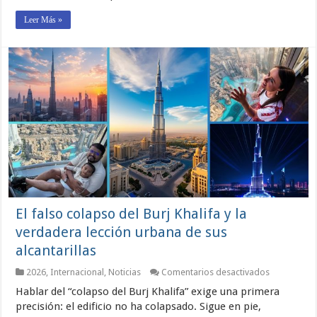
Leer Más »
El falso colapso del Burj Khalifa y la
verdadera lección urbana de sus
alcantarillas
en
2026
,
Internacional
,
Noticias
Comentarios desactivados
El
Hablar del “colapso del Burj Khalifa” exige una primera
falso
colapso
precisión: el edificio no ha colapsado. Sigue en pie,
del