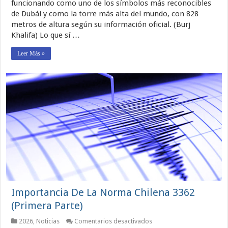
funcionando como uno de los símbolos más reconocibles
Burj
de Dubái y como la torre más alta del mundo, con 828
Khalifa
y
metros de altura según su información oficial. (Burj
la
Khalifa) Lo que sí …
verdadera
lección
urbana
Leer Más »
de
sus
alcantarilla
Importancia De La Norma Chilena 3362
(Primera Parte)
en
2026
,
Noticias
Comentarios desactivados