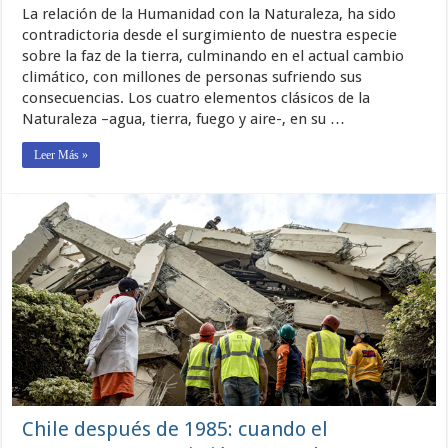
Importancia
La relación de la Humanidad con la Naturaleza, ha sido
De
La
contradictoria desde el surgimiento de nuestra especie
Norma
sobre la faz de la tierra, culminando en el actual cambio
Chilena
climático, con millones de personas sufriendo sus
3362
(Primera
consecuencias. Los cuatro elementos clásicos de la
Parte)
Naturaleza –agua, tierra, fuego y aire-, en su …
Leer Más »
Chile después de 1985: cuando el