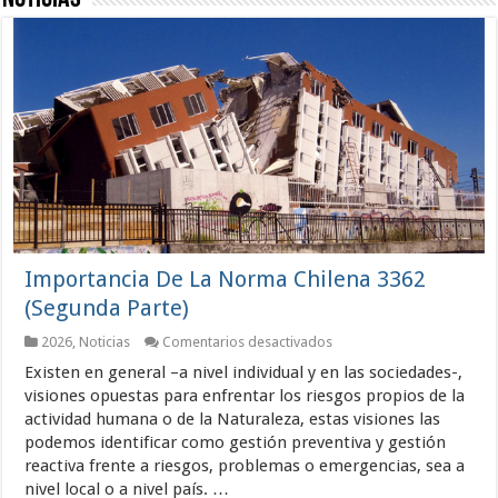
Importancia De La Norma Chilena 3362
(Segunda Parte)
en
2026
,
Noticias
Comentarios desactivados
Importancia
Existen en general –a nivel individual y en las sociedades-,
De
La
visiones opuestas para enfrentar los riesgos propios de la
Norma
actividad humana o de la Naturaleza, estas visiones las
Chilena
podemos identificar como gestión preventiva y gestión
3362
(Segunda
reactiva frente a riesgos, problemas o emergencias, sea a
Parte)
nivel local o a nivel país. …