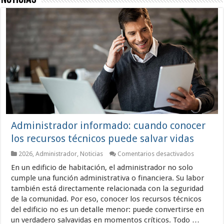
Administrador informado: cuando conocer
los recursos técnicos puede salvar vidas
en
2026
,
Administrador
,
Noticias
Comentarios desactivados
Administr
En un edificio de habitación, el administrador no solo
informado
cuando
cumple una función administrativa o financiera. Su labor
conocer
también está directamente relacionada con la seguridad
los
de la comunidad. Por eso, conocer los recursos técnicos
recursos
técnicos
del edificio no es un detalle menor: puede convertirse en
puede
un verdadero salvavidas en momentos críticos. Todo …
salvar