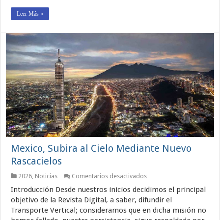
vidas
Leer Más »
Mexico, Subira al Cielo Mediante Nuevo
Rascacielos
en
2026
,
Noticias
Comentarios desactivados
Mexico,
Introducción Desde nuestros inicios decidimos el principal
Subira
al
objetivo de la Revista Digital, a saber, difundir el
Cielo
Transporte Vertical; consideramos que en dicha misión no
Mediante
Nuevo