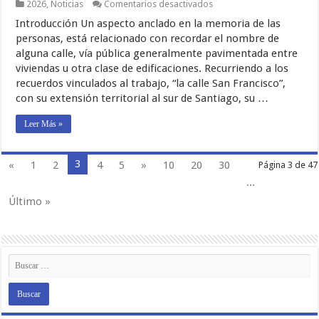
en
2026
,
Noticias
Comentarios desactivados
Un
Introducción Un aspecto anclado en la memoria de las
Ascensor
en
personas, está relacionado con recordar el nombre de
la
alguna calle, vía pública generalmente pavimentada entre
Calle
viviendas u otra clase de edificaciones. Recurriendo a los
San
Francisco
recuerdos vinculados al trabajo, “la calle San Francisco”,
con su extensión territorial al sur de Santiago, su …
Leer Más »
3
«
1
2
4
5
»
10
20
30
Página 3 de 47
...
Último »