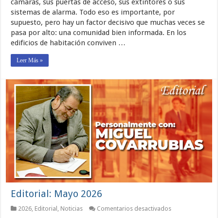
cámaras, sus puertas de acceso, sus extintores o sus
más
sistemas de alarma. Todo eso es importante, por
seguros
supuesto, pero hay un factor decisivo que muchas veces se
pasa por alto: una comunidad bien informada. En los
edificios de habitación conviven …
Leer Más »
Editorial: Mayo 2026
en
2026
,
Editorial
,
Noticias
Comentarios desactivados
Editorial: