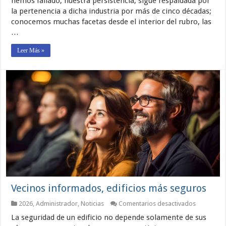
hemos fallado, nuestra persistencia, sigue respaldada por
Rascacielos
la pertenencia a dicha industria por más de cinco décadas;
conocemos muchas facetas desde el interior del rubro, las
…
Leer Más »
Vecinos informados, edificios más seguros
en
2026
,
Administrador
,
Noticias
Comentarios desactivados
Vecinos
La seguridad de un edificio no depende solamente de sus
informado
edificios