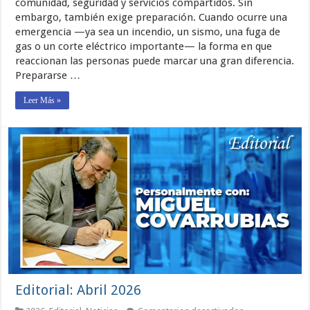
comunidad, seguridad y servicios compartidos. Sin
cuenta:
embargo, también exige preparación. Cuando ocurre una
cómo
emergencia —ya sea un incendio, un sismo, una fuga de
actuar
ante
gas o un corte eléctrico importante— la forma en que
una
reaccionan las personas puede marcar una gran diferencia.
emergenci
en
Prepararse …
un
edificio
Leer Más »
Editorial: Abril 2026