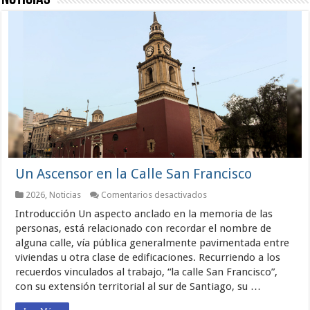
Un Ascensor en la Calle San Francisco
en
2026
,
Noticias
Comentarios desactivados
Un
Introducción Un aspecto anclado en la memoria de las
Ascensor
en
personas, está relacionado con recordar el nombre de
la
alguna calle, vía pública generalmente pavimentada entre
Calle
viviendas u otra clase de edificaciones. Recurriendo a los
San
Francisco
recuerdos vinculados al trabajo, “la calle San Francisco”,
con su extensión territorial al sur de Santiago, su …