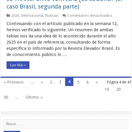
caso Brasil, segunda parte)
en
2026
,
Internacional
,
Noticias
Comentarios desactivados
EL
Continuando con el artículo publicado en la semana 12,
TRANSPOR
VERTICAL
hemos verificado lo siguiente: Un resumen de ambas
¿ES
tablas nos da una idea de lo acontecido durante el año
SEGURO?
2025 en el país de referencia, consultando de forma
(El
caso
específica lo informado por la Revista Elevador Brasil. Es
Brasil,
de conocimiento público lo …
segunda
parte)
Leer Más »
4
« Primero
...
«
2
3
5
6
»
Página 4 de 47
10
20
30
...
Último »