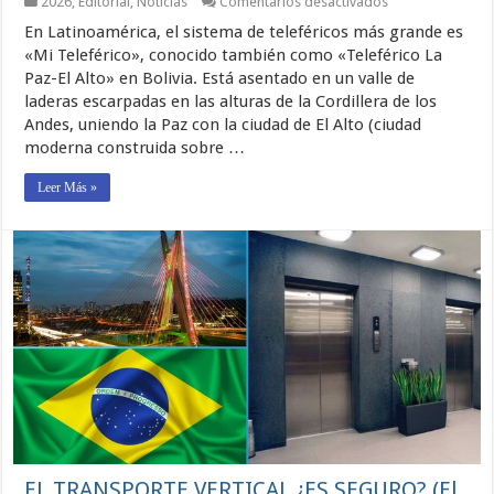
en
2026
,
Editorial
,
Noticias
Comentarios desactivados
Editorial:
En Latinoamérica, el sistema de teleféricos más grande es
Abril
2026
«Mi Teleférico», conocido también como «Teleférico La
Paz-El Alto» en Bolivia. Está asentado en un valle de
laderas escarpadas en las alturas de la Cordillera de los
Andes, uniendo la Paz con la ciudad de El Alto (ciudad
moderna construida sobre …
Leer Más »
EL TRANSPORTE VERTICAL ¿ES SEGURO? (El