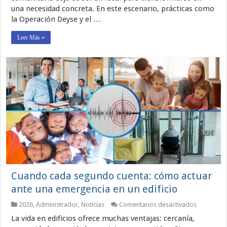
y
una necesidad concreta. En este escenario, prácticas como
saber
dónde
la Operación Deyse y el …
estar
Leer Más »
Cuando cada segundo cuenta: cómo actuar
ante una emergencia en un edificio
en
2026
,
Administrador
,
Noticias
Comentarios desactivados
Cuando
La vida en edificios ofrece muchas ventajas: cercanía,
cada
segundo