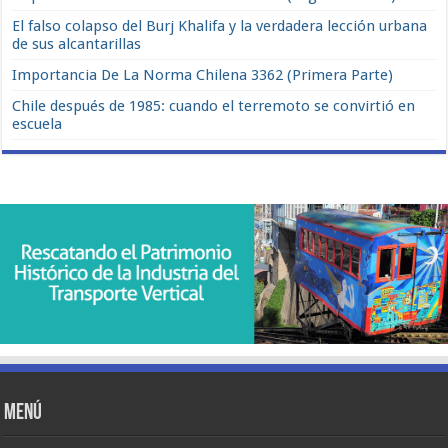
El falso colapso del Burj Khalifa y la verdadera lección urbana
de sus alcantarillas
Importancia De La Norma Chilena 3362 (Primera Parte)
Chile después de 1985: cuando el terremoto se convirtió en
escuela
Menú