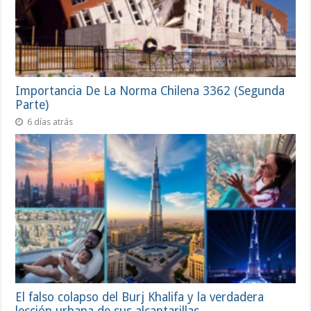
Importancia De La Norma Chilena 3362 (Segunda
Parte)
6 días atrás
El falso colapso del Burj Khalifa y la verdadera
lección urbana de sus alcantarillas