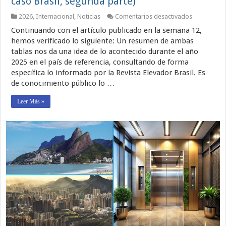
caso Brasil, segunda parte)
en
2026
,
Internacional
,
Noticias
Comentarios desactivados
EL
Continuando con el artículo publicado en la semana 12,
TRANSPOR
VERTICAL
hemos verificado lo siguiente: Un resumen de ambas
¿ES
tablas nos da una idea de lo acontecido durante el año
SEGURO?
2025 en el país de referencia, consultando de forma
(El
caso
específica lo informado por la Revista Elevador Brasil. Es
Brasil,
de conocimiento público lo …
segunda
parte)
Leer Más »