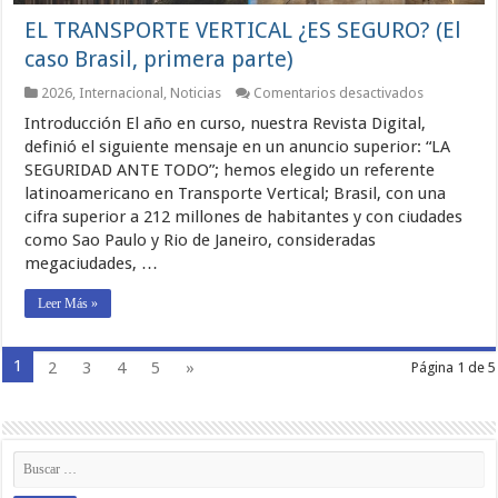
EL TRANSPORTE VERTICAL ¿ES SEGURO? (El
caso Brasil, primera parte)
en
2026
,
Internacional
,
Noticias
Comentarios desactivados
EL
Introducción El año en curso, nuestra Revista Digital,
TRANSPOR
VERTICAL
definió el siguiente mensaje en un anuncio superior: “LA
¿ES
SEGURIDAD ANTE TODO”; hemos elegido un referente
SEGURO?
latinoamericano en Transporte Vertical; Brasil, con una
(El
caso
cifra superior a 212 millones de habitantes y con ciudades
Brasil,
como Sao Paulo y Rio de Janeiro, consideradas
primera
parte)
megaciudades, …
Leer Más »
1
2
3
4
5
»
Página 1 de 5