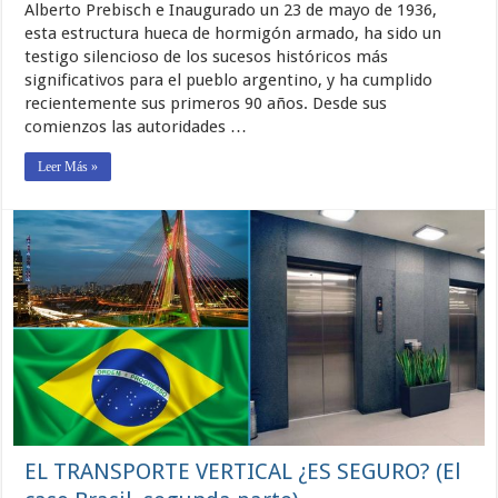
del
Alberto Prebisch e Inaugurado un 23 de mayo de 1936,
Obelisco
esta estructura hueca de hormigón armado, ha sido un
de
testigo silencioso de los sucesos históricos más
Buenos
Aires
significativos para el pueblo argentino, y ha cumplido
recientemente sus primeros 90 años. Desde sus
comienzos las autoridades …
Leer Más »
EL TRANSPORTE VERTICAL ¿ES SEGURO? (El