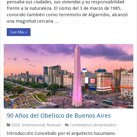
pensaba sus ciudades, sus viviendas y su responsabilidad
cuando
frente a la naturaleza. El sismo del 3 de marzo de 1985,
el
terremoto
conocido también como terremoto de Algarrobo, alcanzó
se
una magnitud cercana …
convirtió
en
escuela
Leer Más »
90 Años del Obelisco de Buenos Aires
en
2026
,
Internacional
,
Noticias
Comentarios desactivados
90
Introducción Concebido por el arquitecto tucumano
Años