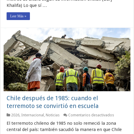
la
Khalifa) Lo que sí …
verdadera
lección
urbana
Leer Más »
de
sus
alcantarilla
Chile después de 1985: cuando el
terremoto se convirtió en escuela
en
2026
,
Internacional
,
Noticias
Comentarios desactivados
Chile
El terremoto chileno de 1985 no solo remeció la zona
después
de
central del país: también sacudió la manera en que Chile
1985: