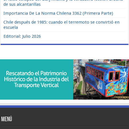
de sus alcantarillas
Importancia De La Norma Chilena 3362 (Primera Parte)
Chile después de 1985: cuando el terremoto se convirtió en
escuela
Editorial: Julio 2026
Menú