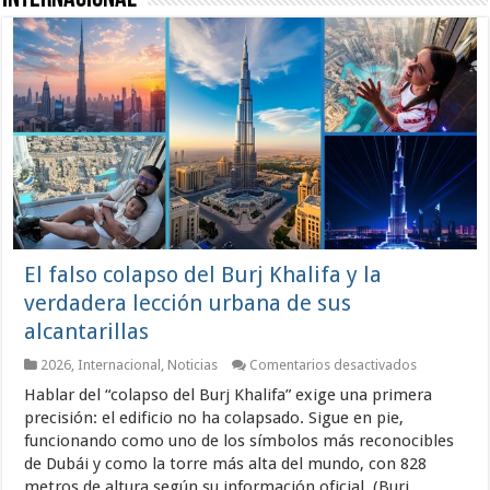
El falso colapso del Burj Khalifa y la
verdadera lección urbana de sus
alcantarillas
en
2026
,
Internacional
,
Noticias
Comentarios desactivados
El
Hablar del “colapso del Burj Khalifa” exige una primera
falso
colapso
precisión: el edificio no ha colapsado. Sigue en pie,
del
funcionando como uno de los símbolos más reconocibles
Burj
de Dubái y como la torre más alta del mundo, con 828
Khalifa
y
metros de altura según su información oficial. (Burj