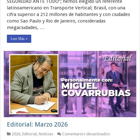
SEGURIDAD ANTE TODO”; hemos elegido un referente
SEGURO?
latinoamericano en Transporte Vertical; Brasil, con una
(El
caso
cifra superior a 212 millones de habitantes y con ciudades
Brasil,
como Sao Paulo y Rio de Janeiro, consideradas
primera
parte)
megaciudades, …
Leer Más »
Editorial: Marzo 2026
en
2026
,
Editorial
,
Noticias
Comentarios desactivados
Editorial: