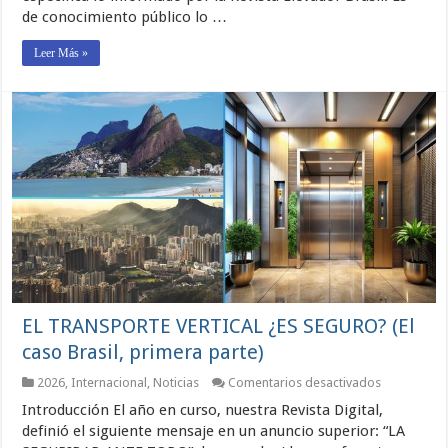
Brasil,
de conocimiento público lo …
segunda
parte)
Leer Más »
EL TRANSPORTE VERTICAL ¿ES SEGURO? (El
caso Brasil, primera parte)
en
2026
,
Internacional
,
Noticias
Comentarios desactivados
EL
Introducción El año en curso, nuestra Revista Digital,
TRANSPOR
VERTICAL
definió el siguiente mensaje en un anuncio superior: “LA
¿ES