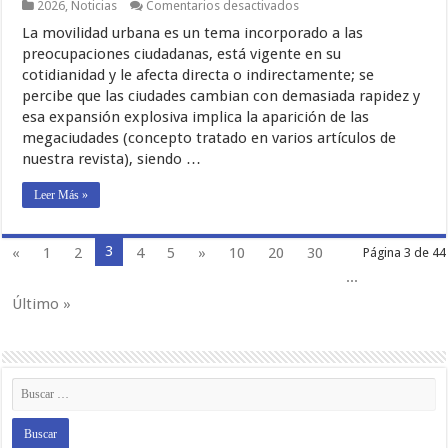
en
2026
,
Noticias
Comentarios desactivados
Teleféricos
La movilidad urbana es un tema incorporado a las
y
Movilidad
preocupaciones ciudadanas, está vigente en su
Urbana
cotidianidad y le afecta directa o indirectamente; se
percibe que las ciudades cambian con demasiada rapidez y
esa expansión explosiva implica la aparición de las
megaciudades (concepto tratado en varios artículos de
nuestra revista), siendo …
Leer Más »
3
«
1
2
4
5
»
10
20
30
Página 3 de 44
...
Último »