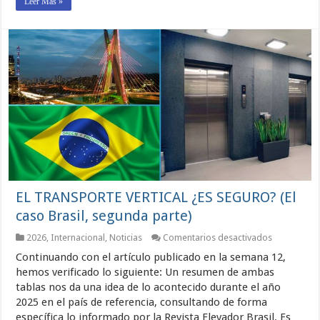
Leer Más »
EL TRANSPORTE VERTICAL ¿ES SEGURO? (El
caso Brasil, segunda parte)
en
2026
,
Internacional
,
Noticias
Comentarios desactivados
EL
Continuando con el artículo publicado en la semana 12,
TRANSPOR
VERTICAL
hemos verificado lo siguiente: Un resumen de ambas
¿ES
tablas nos da una idea de lo acontecido durante el año
SEGURO?
2025 en el país de referencia, consultando de forma
(El
caso
específica lo informado por la Revista Elevador Brasil. Es