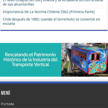
de sus alcantarillas
Importancia De La Norma Chilena 3362 (Primera Parte)
Chile después de 1985: cuando el terremoto se convirtió en
escuela
Menú
Portada