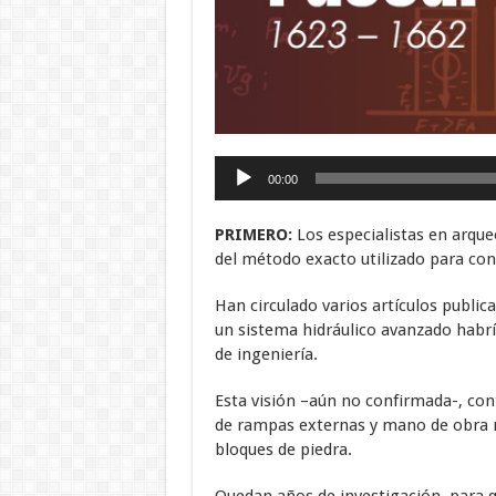
Reproductor
00:00
de
audio
PRIMERO:
Los especialistas en arqu
del método exacto utilizado para cons
Han circulado varios artículos public
un sistema hidráulico avanzado habrí
de ingeniería.
Esta visión –aún no confirmada-, cont
de rampas externas y mano de obra m
bloques de piedra.