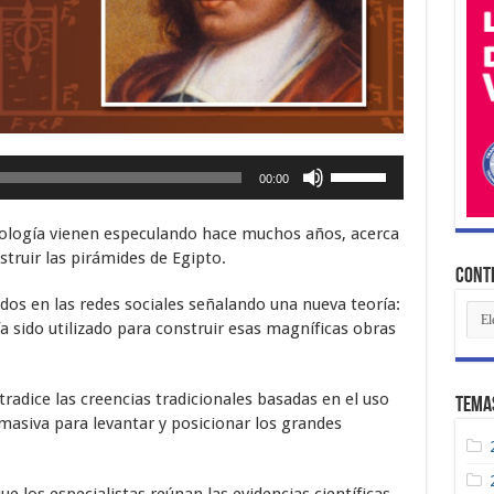
Utiliza
00:00
las
teclas
eología vienen especulando hace muchos años, acerca
de
truir las pirámides de Egipto.
flecha
Conte
arriba/abajo
ados en las redes sociales señalando una nueva teoría:
Con
para
a sido utilizado para construir esas magníficas obras
Rec
aumentar
o
disminuir
radice las creencias tradicionales basadas en el uso
Tema
el
asiva para levantar y posicionar los grandes
volumen.