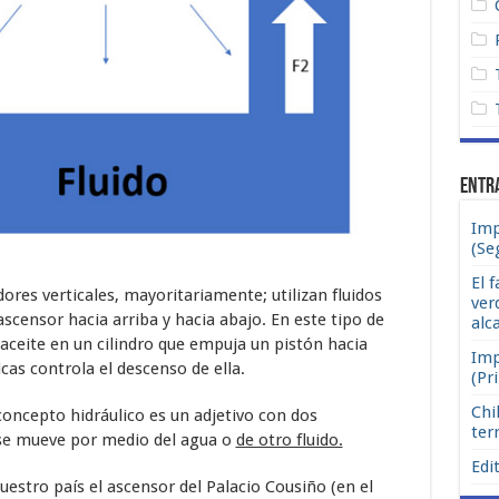
Entr
Imp
(Se
El f
ores verticales, mayoritariamente; utilizan fluidos
ver
ascensor hacia arriba y hacia abajo. En este tipo de
alc
ceite en un cilindro que empuja un pistón hacia
Imp
icas controla el descenso de ella.
(Pr
Chi
oncepto hidráulico es un adjetivo con dos
ter
 se mueve por medio del agua o
de otro fluido.
Edit
estro país el ascensor del Palacio Cousiño (en el