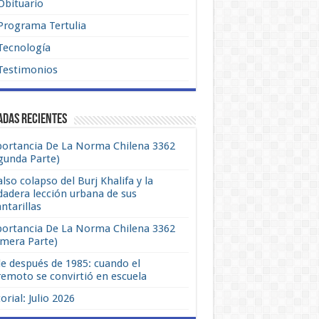
Obituario
Programa Tertulia
Tecnología
Testimonios
adas recientes
ortancia De La Norma Chilena 3362
gunda Parte)
also colapso del Burj Khalifa y la
dadera lección urbana de sus
antarillas
ortancia De La Norma Chilena 3362
imera Parte)
le después de 1985: cuando el
remoto se convirtió en escuela
orial: Julio 2026