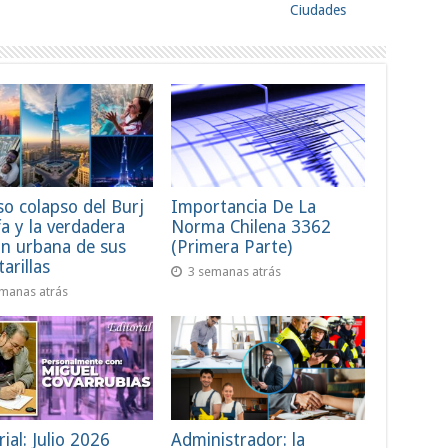
Ciudades
lso colapso del Burj
Importancia De La
fa y la verdadera
Norma Chilena 3362
ón urbana de sus
(Primera Parte)
tarillas
3 semanas atrás
manas atrás
rial: Julio 2026
Administrador: la