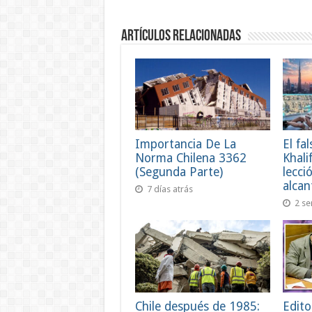
Artículos Relacionadas
Importancia De La
El fa
Norma Chilena 3362
Khali
(Segunda Parte)
lecci
alcan
7 días atrás
2 se
Chile después de 1985:
Edito