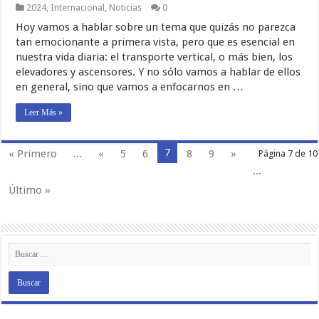
2024
,
Internacional
,
Noticias
0
Hoy vamos a hablar sobre un tema que quizás no parezca
tan emocionante a primera vista, pero que es esencial en
nuestra vida diaria: el transporte vertical, o más bien, los
elevadores y ascensores. Y no sólo vamos a hablar de ellos
en general, sino que vamos a enfocarnos en …
Leer Más »
7
« Primero
...
«
5
6
8
9
»
Página 7 de 10
...
Último »