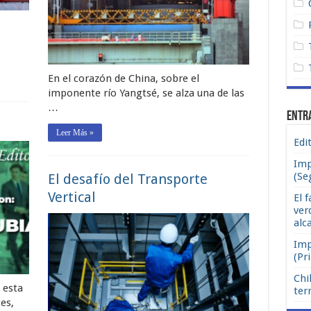
En el corazón de China, sobre el
imponente río Yangtsé, se alza una de las
…
Entr
Leer Más »
Edi
Imp
(Se
El desafío del Transporte
Vertical
El f
ver
alc
Imp
(Pr
Chi
 esta
ter
es,