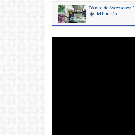
Técnico de Ascensores: E
ojo del huracán