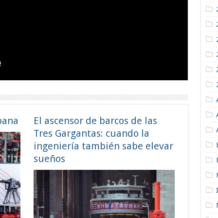
bana
El ascensor de barcos de las
Tres Gargantas: cuando la
ingeniería también sabe elevar
sueños