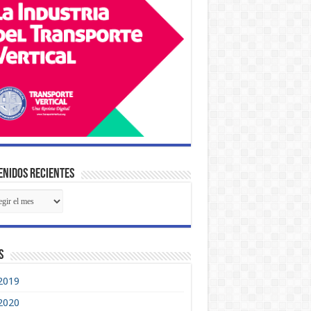
so colapso del Burj Khalifa y la verdadera lección urbana de 
nidos Recientes
tenidos
ientes
s
2019
2020