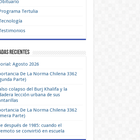
Obituario
Programa Tertulia
Tecnología
Testimonios
adas recientes
torial: Agosto 2026
ortancia De La Norma Chilena 3362
gunda Parte)
also colapso del Burj Khalifa y la
dadera lección urbana de sus
antarillas
ortancia De La Norma Chilena 3362
imera Parte)
le después de 1985: cuando el
remoto se convirtió en escuela