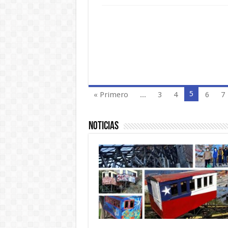
5
« Primero
...
3
4
6
7
Noticias