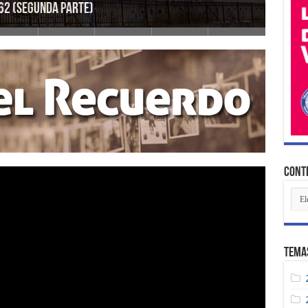
62 (Segunda Parte)
El fal
Conte
Con
Rec
Tema