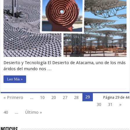
Desierto y Tecnología El Desierto de Atacama, uno de los más
áridos del mundo nos …
Leer Más »
29
« Primero
...
10
20
27
28
Página 29 de 44
30
31
»
40
...
Último »